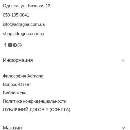
Одесса, ул. Базовая 13
050-105-0041
info@adragna.com.ua
shop.adragna.com.ua
Выбор корма для собак или кошек для многих владельцев
является ответственным шагом. Ведь каждый хозяин
искренне любит своего питомца и переживает, если он
болеет или хандрит. Особой заботы требуют племенные
Информация
животные, чью ценность трудно выразить в денежных
знаках. Компания Adragna создала уникальные линейки
Философия Adragna
кормов для собак и котов, которые удовлетворят даже
самых требовательных заводчиков. Итальянские […]
Вопрос-Ответ
Библиотека
Политика конфиденциальности
ПУБЛІЧНИЙ ДОГОВІР (ОФЕРТА)
Магазин