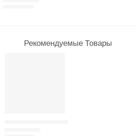
210
грн
–
3,300
грн
Рекомендуемые Товары
РЕКОМЕНДУЕМ
Adragna Active, Adult all size с мясом цыпленка и рисом для а
210
грн
–
3,300
грн