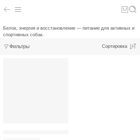
Белок, энергия и восстановление — питание для активных и
спортивных собак.
Фильтры
Сортировка
РЕКОМЕНДУЕМ
Adragna Active, Adult all size с мясом цыпленка и рисом для а