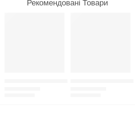
Рекомендовані Товари
РЕКОМЕНДУЄМО
РЕКОМЕНДУЄМО
Adragna Active, Adult all size з м'ясом курчати та рисом для ак
Adragna Adult all Size Chicken 
210
грн
–
3,300
грн
270
грн
–
3,950
грн