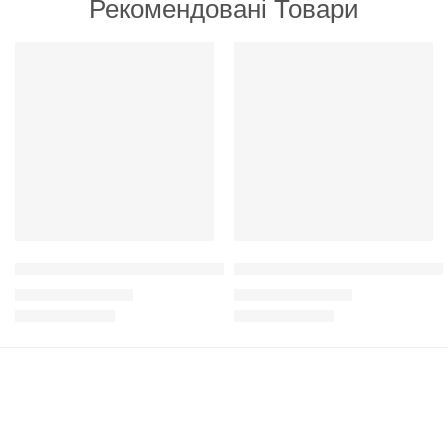
Рекомендовані Товари
РЕКОМЕНДУЄМО
РЕКОМЕНДУЄМО
Adragna Active, Adult all size з м'ясом курчати та рисом для ак
Adragna Adult all Size Chicken 
210
грн
–
3,300
грн
270
грн
–
3,950
грн