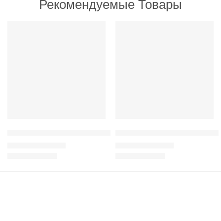
Рекомендуемые Товары
РЕКОМЕНДУЕМ
РЕКОМЕНДУЕМ
Adragna Active, Adult all size с мясом цыпленка и рисом для а
Adragna Adult all Size Chicken
210
грн
–
3,300
грн
270
грн
–
3,950
грн