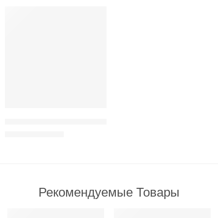
РЕКОМЕНДУЕМ
-9%
Naxos Puppy Medium Maxi Conca d’Oro для щенков средних и 
3,100
грн
3,400
грн
Рекомендуемые Товары