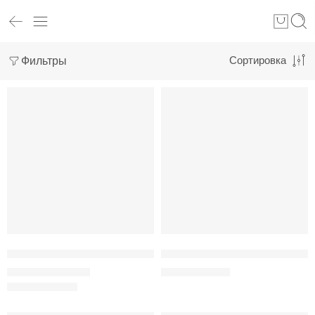
Фильтры
Сортировка
РЕКОМЕНДУЕМ
SALE
-33%
Chicken&Turkey 20kg полноценный корм для котов всех возрас
Chicken&Turkey 2kg полноценны
273
грн
–
2,345
грн
273
грн
410
грн