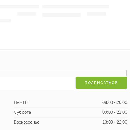
ом
обак с чувствительным пищеварением с рыбой и рисом
lt all Size Lamb & Rice для собак с чувствительным пи
Adragna Daily Chicken, Adult all size
180
грн
–
2,950
грн
з 5
50
грн
Пн - Пт
08:00 - 20:00
Суббота
09:00 - 21:00
Воскресенье
13:00 - 22:00