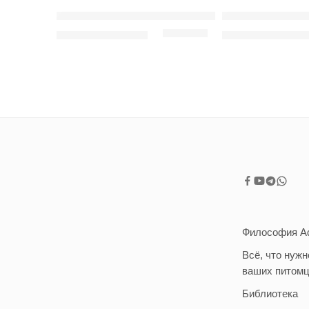
Adragna Active, Adult all size с мясом цыплен
Adragna Adult a
210
грн
–
3,300
грн
270
грн
–
3,950
гр
Философия A
Всё, что нужн
ваших питом
Библиотека