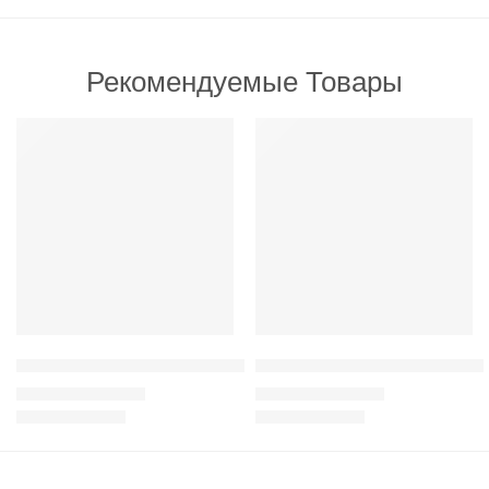
Рекомендуемые Товары
РЕКОМЕНДУЕМ
РЕКОМЕНДУЕМ
Adragna Active, Adult all size с мясом цыпленка и рисом для а
Adragna Adult all Size Chicken
210
грн
–
3,300
грн
270
грн
–
3,950
грн